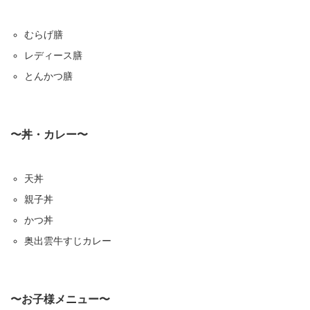
むらげ膳
レディース膳
とんかつ膳
〜丼・カレー〜
天丼
親子丼
かつ丼
奥出雲牛すじカレー
〜お子様メニュー〜