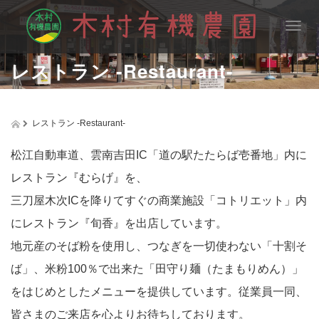
T
o
g
レストラン -Restaurant-
g
l
e
n
レストラン -Restaurant-
a
v
松江自動車道、雲南吉田IC「道の駅たたらば壱番地」内に
i
g
レストラン『むらげ』を、
a
t
三刀屋木次ICを降りてすぐの商業施設「コトリエット」内
i
にレストラン『旬香』を出店しています。
o
n
地元産のそば粉を使用し、つなぎを一切使わない「十割そ
ば」、米粉100％で出来た「田守り麺（たまもりめん）」
をはじめとしたメニューを提供しています。従業員一同、
皆さまのご来店を心よりお待ちしております。